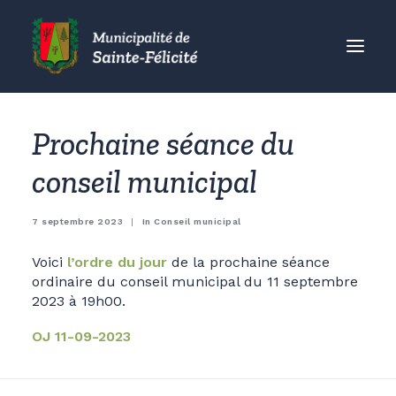
MUNICIPALITÉ
Prochaine séance du
CITOYENS
conseil municipal
ORGANISMES
VISITEURS
7 septembre 2023
|
In
Conseil municipal
ENTREPRISES
Voici
l’ordre du jour
de la prochaine séance
ACCUEIL
ordinaire du conseil municipal du 11 septembre
2023 à 19h00.
ACTUALITÉS
CONTACT
OJ 11-09-2023