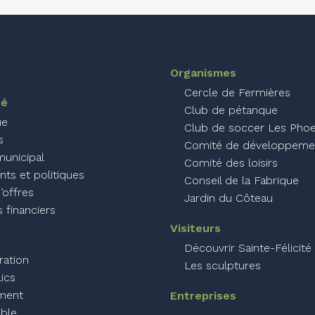
Organismes
Cercle de Fermières
té
Club de pétanque
ue
Club de soccer Les Phoe
s
Comité de développeme
municipal
Comité des loisirs
ts et politiques
Conseil de la Fabrique
’offres
Jardin du Côteau
 financiers
Visiteurs
Découvrir Sainte-Félicité
ration
Les sculptures
lics
ment
Entreprises
ble