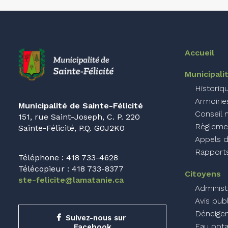
Accueil
Municipali
Historiq
Armoirie
Municipalité de Sainte-Félicité
Conseil 
151, rue Saint-Joseph, C. P. 220
Règlemen
Sainte-Félicité, P.Q. G0J2K0
Appels d
Rapports
Téléphone : 418 733-4628
Télécopieur : 418 733-8377
Citoyens
ste-felicite@lamatanie.ca
Administ
Avis pub
Déneige
Suivez-nous sur 
Eau pota
Facebook