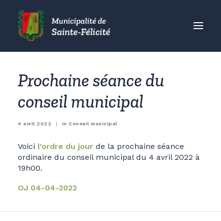
MUNICIPALITÉ
Prochaine séance du
CITOYENS
conseil municipal
ORGANISMES
VISITEURS
4 avril 2022
|
In
Conseil municipal
ENTREPRISES
Voici
l’ordre du jour
de la prochaine séance
ACCUEIL
ordinaire du conseil municipal du 4 avril 2022 à
19h00.
ACTUALITÉS
CONTACT
OJ 04-04-2022