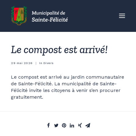
MUNICIPALITÉ
Le compost est arrivé!
CITOYENS
ORGANISMES
29 mai 2026
|
In
Divers
VISITEURS
Le compost est arrivé au jardin communautaire
ENTREPRISES
de Sainte-Félicité. La municipalité de Sainte-
Félicité invite les citoyens à venir s’en procurer
ACCUEIL
gratuitement.
ACTUALITÉS
CONTACT