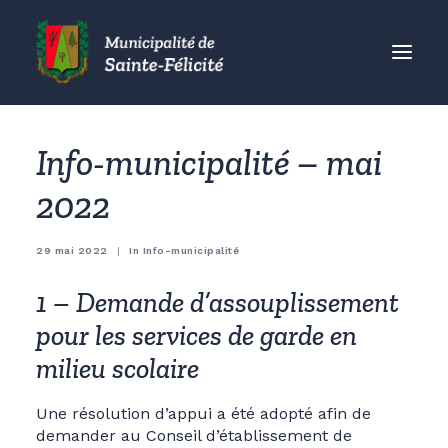
MUNICIPALITÉ
Info-municipalité – mai
CITOYENS
2022
ORGANISMES
VISITEURS
29 mai 2022
|
In
Info-municipalité
ENTREPRISES
1 – Demande d’assouplissement
ACCUEIL
pour les services de garde en
ACTUALITÉS
milieu scolaire
CONTACT
Une résolution d’appui a été adopté afin de
demander au Conseil d’établissement de