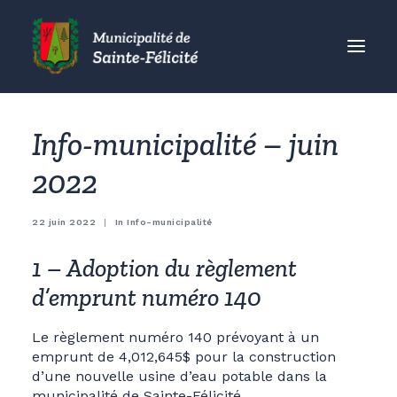
MUNICIPALITÉ
Info-municipalité – juin
CITOYENS
2022
ORGANISMES
VISITEURS
22 juin 2022
|
In
Info-municipalité
ENTREPRISES
1 – Adoption du règlement
ACCUEIL
d’emprunt numéro 140
ACTUALITÉS
CONTACT
Le règlement numéro 140 prévoyant à un
emprunt de 4,012,645$ pour la construction
d’une nouvelle usine d’eau potable dans la
municipalité de Sainte-Félicité.