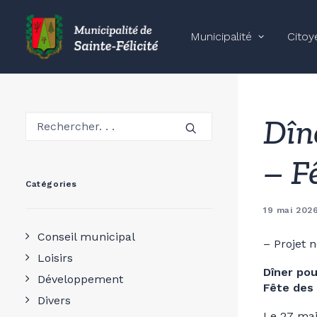
Municipalité
Citoy
Dîne
– F
Catégories
19 mai 202
Conseil municipal
– Projet 
Loisirs
Dîner pou
Développement
Fête des
Divers
Le 27 ma