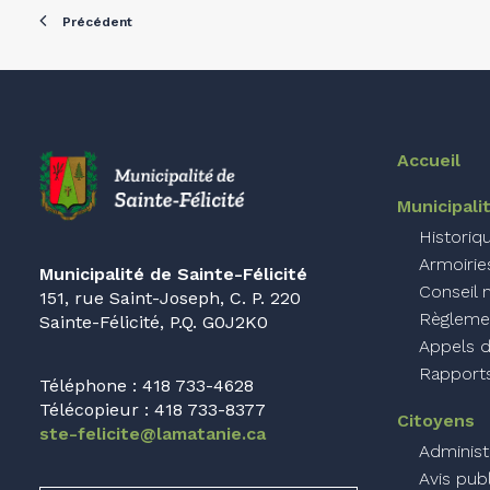
Précédent
Accueil
Municipali
Historiq
Armoirie
Municipalité de Sainte-Félicité
Conseil 
151, rue Saint-Joseph, C. P. 220
Règlemen
Sainte-Félicité, P.Q. G0J2K0
Appels d
Rapports
Téléphone : 418 733-4628
Télécopieur : 418 733-8377
Citoyens
ste-felicite@lamatanie.ca
Administ
Avis pub