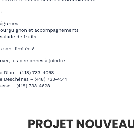
:
 légumes
bourguignon et accompagnements
salade de fruits
 sont limitées!
ver, les personnes à joindre :
 Dion – (418) 733-4068
e Deschênes – (418) 733-4511
assé – (418) 733-4628