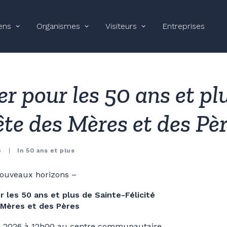
ens
Organismes
Visiteurs
Entreprises
r pour les 50 ans et pl
ête des Mères et des Pè
6
|
In
50 ans et plus
nouveaux horizons –
r les 50 ans et plus de Sainte-Félicité
 Mères et des Pères
i 2026 à 12h00 au centre communautaire