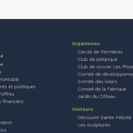
Organismes
Cercle de Fermières
té
Club de pétanque
ue
Club de soccer Les Phoe
s
Comité de développeme
municipal
Comité des loisirs
ts et politiques
Conseil de la Fabrique
’offres
Jardin du Côteau
 financiers
Visiteurs
Découvrir Sainte-Félicité
ration
Les sculptures
lics