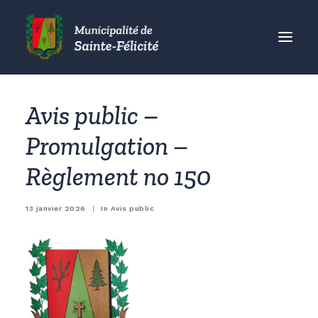
MUNICIPALITÉ
Avis public –
CITOYENS
Promulgation –
ORGANISMES
Règlement no 150
VISITEURS
ENTREPRISES
13 janvier 2026
|
In
Avis public
ACCUEIL
ACTUALITÉS
CONTACT