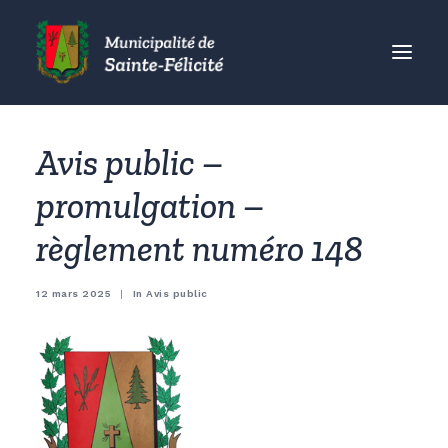
MUNICIPALITÉ
Avis public –
CITOYENS
promulgation –
ORGANISMES
règlement numéro 148
VISITEURS
ENTREPRISES
12 mars 2025
|
In
Avis public
ACCUEIL
ACTUALITÉS
CONTACT