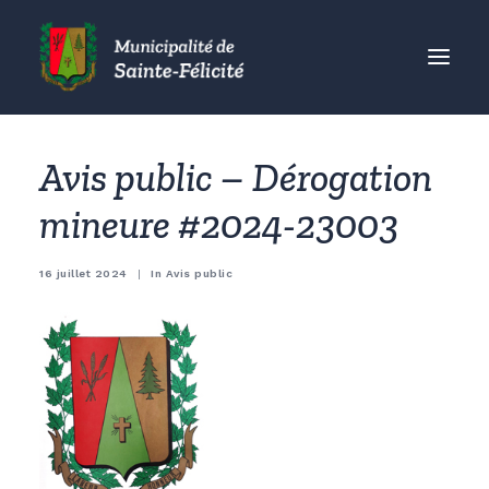
MUNICIPALITÉ
Avis public – Dérogation
CITOYENS
mineure #2024-23003
ORGANISMES
VISITEURS
16 juillet 2024
|
In
Avis public
ENTREPRISES
ACCUEIL
ACTUALITÉS
CONTACT