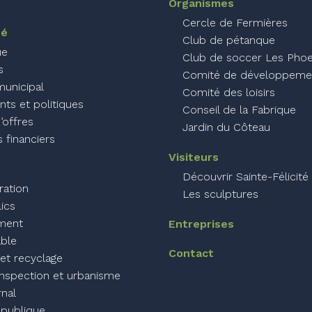
Organismes
Cercle de Fermières
té
Club de pétanque
ue
Club de soccer Les Phoe
s
Comité de développeme
municipal
Comité des loisirs
ts et politiques
Conseil de la Fabrique
’offres
Jardin du Côteau
 financiers
Visiteurs
Découvrir Sainte-Félicité
ration
Les sculptures
lics
ment
Entreprises
ble
Contact
et recyclage
inspection et urbanisme
rnal
 publique