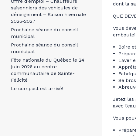
Offre d’emploi – Chauffeurs
dont la sa
saisonniers des véhicules de
déneigement – Saison hivernale
QUE DEVE
2026-2027
Vous deve
Prochaine séance du conseil
embouteill
municipal
Prochaine séance du conseil
Boire e
municipal
Prépare
Fête nationale du Québec le 24
Laver e
juin 2026 au centre
Apprête
communautaire de Sainte-
Fabriqu
Félicité
Se bros
Abreuv
Le compost est arrivé!
Jetez les
avec l’eau
Vous pouv
Prépare