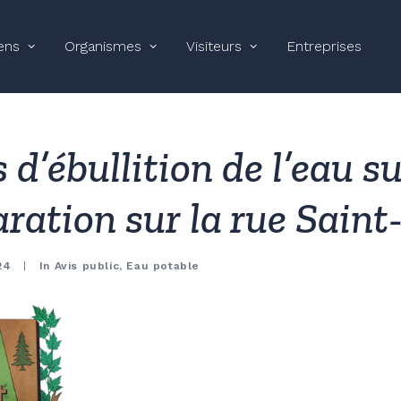
ens
Organismes
Visiteurs
Entreprises
 d’ébullition de l’eau s
aration sur la rue Sain
24
|
In
Avis public
,
Eau potable