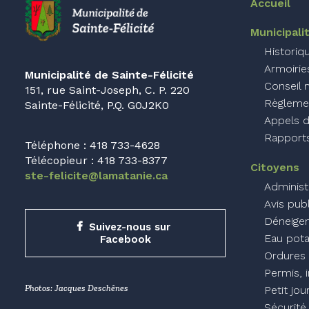
Accueil
Municipali
Historiq
Armoirie
Municipalité de Sainte-Félicité
Conseil 
151, rue Saint-Joseph, C. P. 220
Règlemen
Sainte-Félicité, P.Q. G0J2K0
Appels d
Rapports
Téléphone : 418 733-4628
Télécopieur : 418 733-8377
Citoyens
ste-felicite@lamatanie.ca
Administ
Avis pub
Déneige
Suivez-nous sur 
Eau pota
Facebook
Ordures 
Permis, 
Photos: Jacques Deschênes
Petit jou
Sécurité