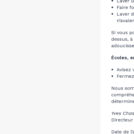
Laver l
Faire f
Laver d
n’avale
Si vous p
dessus, à 
adoucisse
Écoles, e
Avisez 
Fermez 
Nous somm
compréhen
détermine
Yves Cha
Directeur 
Date de l’