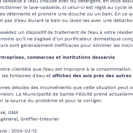
a vaisselle à l’eau chaude avec du détergent, en vous assu
onctionner le lave-vaisselle, si celui-ci est réglé au cycle l
es vêtements et prendre une douche ou un bain. En ce qui
nt pas d’eau durant le bain ou lavez-les avec une débarbou
ossédez un dispositif de traitement de l’eau à votre résid
moins qu’il ne s’agisse d’un purificateur domestique conçu
urs sont généralement inefficaces pour éliminer les mic
ntreprises, commerces et institutions desservis
votre clientèle que l’eau est impropre à la consommation.
les fontaines d’eau et
affichez des avis près des autres
es désolés des inconvénients que cette situation peut o
sion. La Municipalité de Sainte-Félicité prend actuellem
r la source du problème et pour le corriger.
ssé, GMA
général, Greffier-trésorier
avis : 2024-03-12