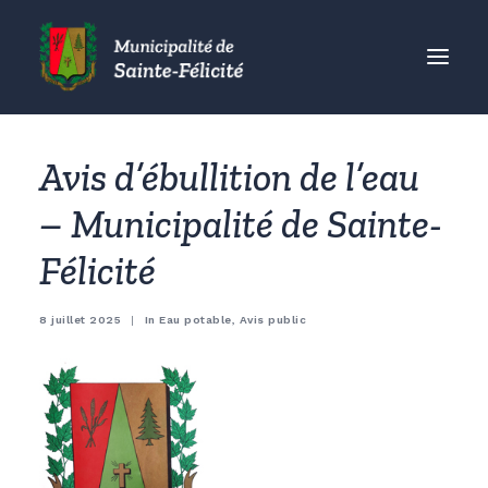
MUNICIPALITÉ
Avis d’ébullition de l’eau
CITOYENS
– Municipalité de Sainte-
ORGANISMES
Félicité
VISITEURS
ENTREPRISES
8 juillet 2025
|
In
Eau potable
,
Avis public
ACCUEIL
ACTUALITÉS
CONTACT