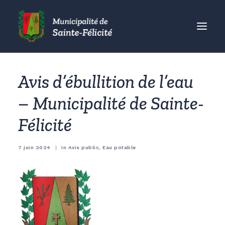
MUNICIPALITÉ
Avis d’ébullition de l’eau
CITOYENS
– Municipalité de Sainte-
ORGANISMES
Félicité
VISITEURS
ENTREPRISES
7 juin 2024
|
In
Avis public
,
Eau potable
ACCUEIL
ACTUALITÉS
CONTACT