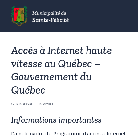
MUNICIPALITÉ
Accès à Internet haute
CITOYENS
vitesse au Québec –
ORGANISMES
Gouvernement du
VISITEURS
ENTREPRISES
Québec
ACCUEIL
15 juin 2022
|
In
Divers
ACTUALITÉS
CONTACT
Informations importantes
Dans le cadre du Programme d’accès à Internet